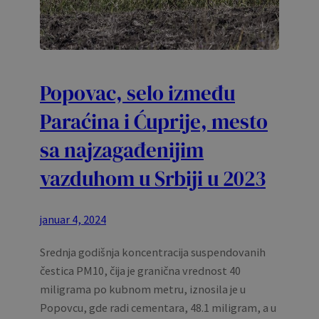
Popovac, selo između
Paraćina i Ćuprije, mesto
sa najzagađenijim
vazduhom u Srbiji u 2023
januar 4, 2024
Srednja godišnja koncentracija suspendovanih
čestica PM10, čija je granična vrednost 40
miligrama po kubnom metru, iznosila je u
Popovcu, gde radi cementara, 48.1 miligram, a u