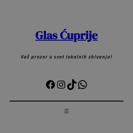
Skoči
na
sadržaj
Glas Ćuprije
Vaš prozor u svet lokalnih zbivanja!
Facebook
Instagram
TikTok
Viber