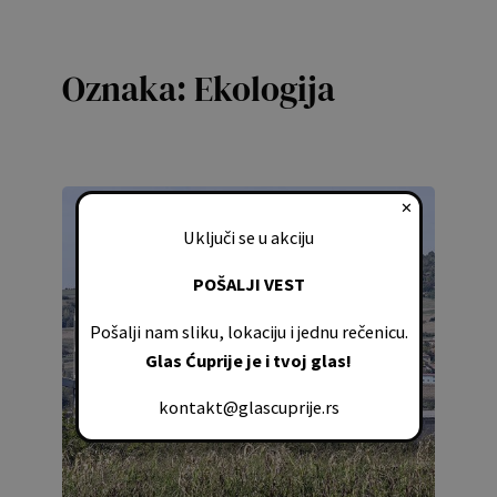
Oznaka:
Ekologija
✕
Uključi se u akciju
POŠALJI VEST
Pošalji nam sliku, lokaciju i jednu rečenicu.
Glas Ćuprije je i tvoj glas!
kontakt@glascuprije.rs