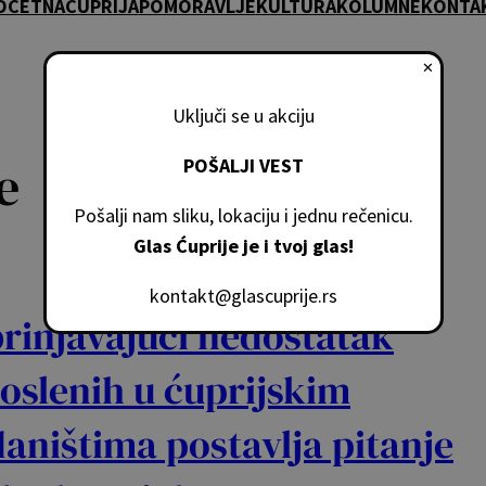
OČETNA
ĆUPRIJA
POMORAVLJE
KULTURA
KOLUMNE
KONTA
✕
Uključi se u akciju
e
POŠALJI VEST
Pošalji nam sliku, lokaciju i jednu rečenicu.
Glas Ćuprije je i tvoj glas!
kontakt@glascuprije.rs
rinjavajući nedostatak
oslenih u ćuprijskim
aništima postavlja pitanje