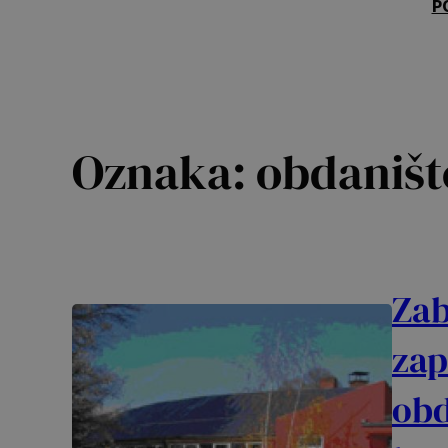
P
Oznaka:
obdaništ
Zab
zap
obd