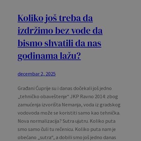
Koliko još treba da
izdržimo bez vode da
bismo shvatili da nas
godinama lažu?
decembar 2, 2025
Građani Ćuprije su i danas dočekali još jedno
„tehničko obaveštenje“ JKP Ravno 2014: zbog
zamućenja izvorišta Nemanja, voda iz gradskog
vodovoda može se koristiti samo kao tehnička.
Nova normalizacija? Sutra ujutru. Koliko puta
smo samo čuli tu rečenicu. Koliko puta nam je
obećano „sutra“, a dobili smo još jedno danas