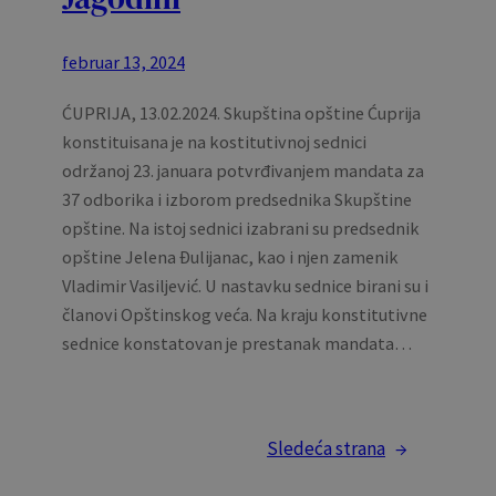
februar 13, 2024
ĆUPRIJA, 13.02.2024. Skupština opštine Ćuprija
konstituisana je na kostitutivnoj sednici
održanoj 23. januara potvrđivanjem mandata za
37 odborika i izborom predsednika Skupštine
opštine. Na istoj sednici izabrani su predsednik
opštine Jelena Đulijanac, kao i njen zamenik
Vladimir Vasiljević. U nastavku sednice birani su i
članovi Opštinskog veća. Na kraju konstitutivne
sednice konstatovan je prestanak mandata…
Sledeća strana
→