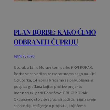
PLAN BORBE: KAKO ĆEMO
ODBRANITI ĆUPRIJU
april 9, 2026
Utorak u 15h u Moravskom parku PRVI KORAK:
Borba se ne vodi na za tastaturama nego na ulici.
Od utorka, 14. aprila krećemo sa prikupljanjem
potpisa građana koji se protive projektu
Indrustrijski park Dobričevo! DRUGI KORAK:
Okupićemo što više stručnih ljudi da iz ugla svoje
struke daju mišljenje o projektu, koje ćemo