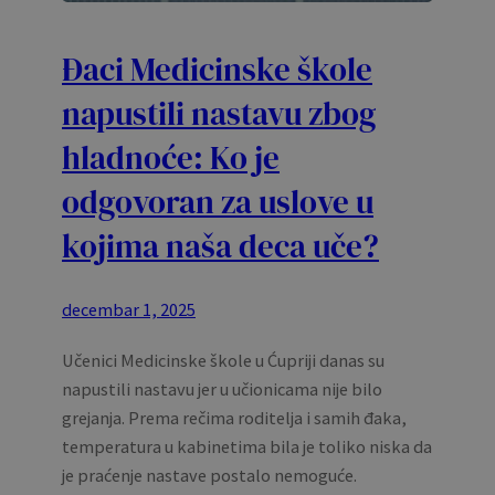
Đaci Medicinske škole
napustili nastavu zbog
hladnoće: Ko je
odgovoran za uslove u
kojima naša deca uče?
decembar 1, 2025
Učenici Medicinske škole u Ćupriji danas su
napustili nastavu jer u učionicama nije bilo
grejanja. Prema rečima roditelja i samih đaka,
temperatura u kabinetima bila je toliko niska da
je praćenje nastave postalo nemoguće.