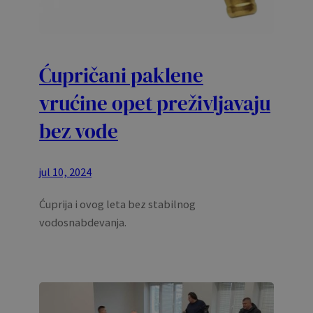
Ćupričani paklene
vrućine opet preživljavaju
bez vode
jul 10, 2024
Ćuprija i ovog leta bez stabilnog
vodosnabdevanja.