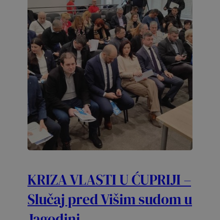
KRIZA VLASTI U ĆUPRIJI –
Slučaj pred Višim sudom u
Jagodini