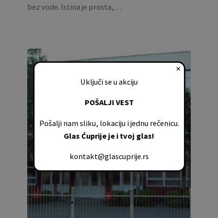
bez vode. Istina je prosta,…
✕
Uključi se u akciju
POŠALJI VEST
Pošalji nam sliku, lokaciju i jednu rečenicu.
Glas Ćuprije je i tvoj glas!
kontakt@glascuprije.rs