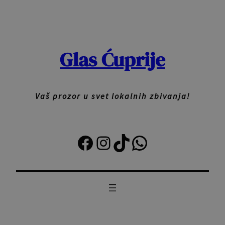
Skoči
na
sadržaj
Glas Ćuprije
Vaš prozor u svet lokalnih zbivanja!
Facebook
Instagram
TikTok
Viber