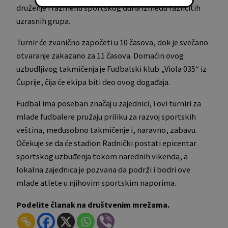
druženje i razmenu sportskog duha između različitih
uzrasnih grupa.
Turnir će zvanično započeti u 10 časova, dok je svečano
otvaranje zakazano za 11 časova. Domaćin ovog
uzbudljivog takmičenja je Fudbalski klub „Viola 035“ iz
Ćuprije, čija će ekipa biti deo ovog događaja.
Fudbal ima poseban značaj u zajednici, i ovi turniri za
mlade fudbalere pružaju priliku za razvoj sportskih
veština, međusobno takmičenje i, naravno, zabavu.
Očekuje se da će stadion Radnički postati epicentar
sportskog uzbuđenja tokom narednih vikenda, a
lokalna zajednica je pozvana da podrži i bodri ove
mlade atlete u njihovim sportskim naporima.
Podelite članak na društvenim mrežama.