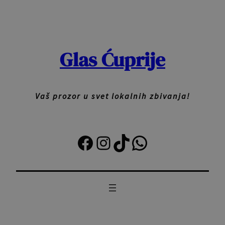
Skoči
na
sadržaj
Glas Ćuprije
Vaš prozor u svet lokalnih zbivanja!
Facebook
Instagram
TikTok
Viber