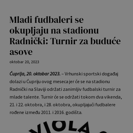
Mladi fudbaleri se
okupljaju na stadionu
Radnički: Turnir za buduće
asove
oktobar 20, 2023
Ćuprija, 20. oktobar 2023.
– Vrhunski sportski događaj
dolazi u Ćupriju ovog meseca jer će se na stadionu
Radnički na Slaviji održati zanimljiv fudbalski turnir za
mlade talente. Turnir će se održati tokom dva vikenda,
21. i 22. oktobra, i 28. oktobra, okupljajući fudbalere
rođene između 2011. i 2016. godišta.