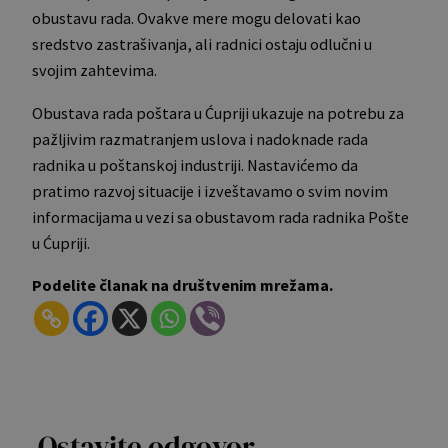
obustavu rada. Ovakve mere mogu delovati kao
sredstvo zastrašivanja, ali radnici ostaju odlučni u
svojim zahtevima.
Obustava rada poštara u Ćupriji ukazuje na potrebu za
pažljivim razmatranjem uslova i nadoknade rada
radnika u poštanskoj industriji. Nastavićemo da
pratimo razvoj situacije i izveštavamo o svim novim
informacijama u vezi sa obustavom rada radnika Pošte
u Ćupriji.
Podelite članak na društvenim mrežama.
Ostavite odgovor