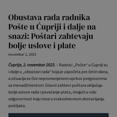
Obustava rada radnika
Pošte u Ćupriji i dalje na
snazi: Poštari zahtevaju
bolje uslove i plate
novembar 2, 2023
Ćuprija, 2. novembar 2023.
– Radnici „Pošte“ u Ćupriji su
i dalje u „obustavi rada“ koja je započela pre četiri dana,
a situacija se čini nepromenjenom uprkos pregovorima
sa menadžmentom. Glavni zahtevi poštara uključuju
bolje uslove rada i povećanje plata, imajući u vidu
odgovornost koju nose u svakodnevnom dostavljanju
pošiljaka.