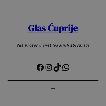
Skoči
na
sadržaj
Glas Ćuprije
Vaš prozor u svet lokalnih zbivanja!
Facebook
Instagram
TikTok
Viber