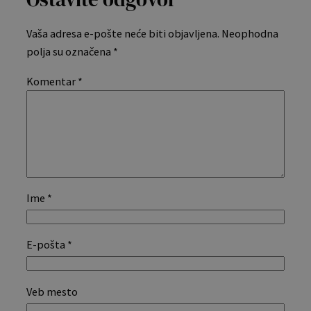
Vaša adresa e-pošte neće biti objavljena.
Neophodna
polja su označena
*
Komentar
*
Ime
*
E-pošta
*
Veb mesto