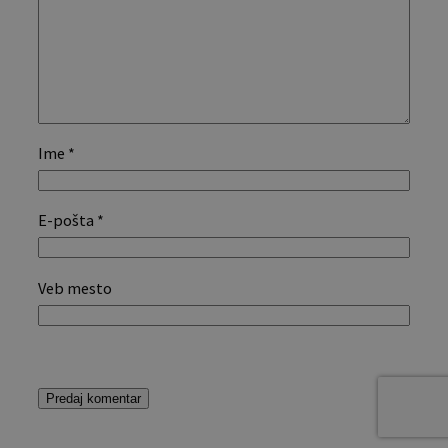
Ime
*
E-pošta
*
Veb mesto