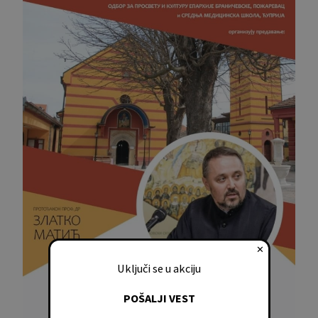
✕
Uključi se u akciju
POŠALJI VEST