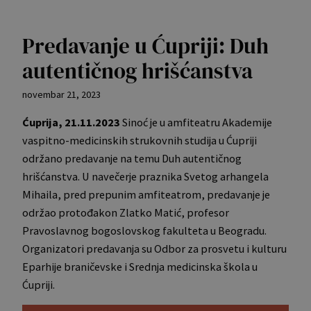
Predavanje u Ćupriji: Duh
autentičnog hrišćanstva
novembar 21, 2023
Ćuprija, 21.11.2023
Sinoć je u amfiteatru Akademije
vaspitno-medicinskih strukovnih studija u Ćupriji
održano predavanje na temu Duh autentičnog
hrišćanstva. U navečerje praznika Svetog arhangela
Mihaila, pred prepunim amfiteatrom, predavanje je
održao protođakon Zlatko Matić, profesor
Pravoslavnog bogoslovskog fakulteta u Beogradu.
Organizatori predavanja su Odbor za prosvetu i kulturu
Eparhije braničevske i Srednja medicinska škola u
Ćupriji.