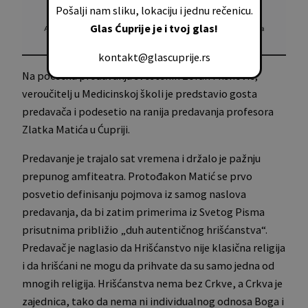
Pošalji nam sliku, lokaciju i jednu rečenicu.
Glas Ćuprije je i tvoj glas!
kontakt@glascuprije.rs
Na početku predavanja sveštenik Zoran Mišković,
veroučitelj u Medicinskoj školi je predstavio gosta
predavača i podesetio na ranija predavanja profesora
Zlatka Matića u Ćupriji.
Predavanje je trajalo sat vremena i držalo je pažnju
prepunog amfiteatra. Protođakon Matić se prvo
posvetio definisanju pojmova iz samog naslova
predavanja, da bi zatim primerima iz Svetog Pisma
prisutnima približio „duh autentičnog hrišćanstva“.
Predavač je naglasio da Hrišćanstvo nije klasična religija
i da hrišćani ne mogu da prihvate da su samo jedna od
mnogih religija. Hrišćanstva nema bez Crkve, a Crkva je
zajednica, tako da nema ni individualnog odnosa Boga i