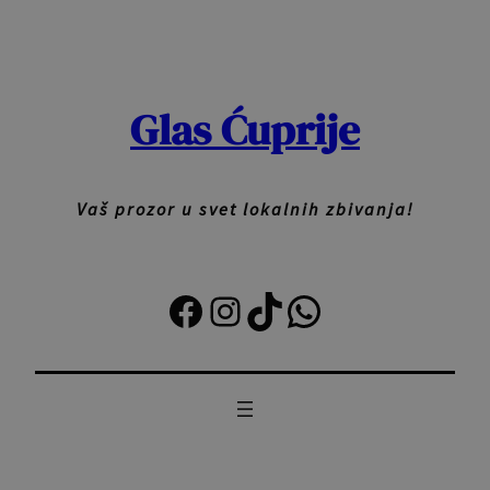
Skoči
na
sadržaj
Glas Ćuprije
Vaš prozor u svet lokalnih zbivanja!
Facebook
Instagram
TikTok
Viber