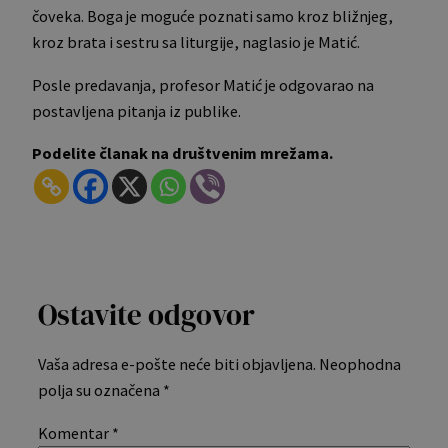
čoveka. Boga je moguće poznati samo kroz bližnjeg,
kroz brata i sestru sa liturgije, naglasio je Matić.
Posle predavanja, profesor Matić je odgovarao na
postavljena pitanja iz publike.
Podelite članak na društvenim mrežama.
Ostavite odgovor
Vaša adresa e-pošte neće biti objavljena.
Neophodna
polja su označena
*
Komentar
*