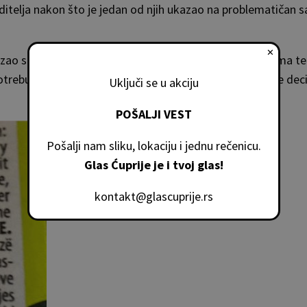
itelja nakon što je jedan od njih ukazao na problematičan s
✕
kazao se kao proizvod sa deset grama šećera na sto grama te
potrebu za odgovornim odabirom namirnica koje se nude deci
Uključi se u akciju
POŠALJI VEST
Pošalji nam sliku, lokaciju i jednu rečenicu.
Glas Ćuprije je i tvoj glas!
kontakt@glascuprije.rs