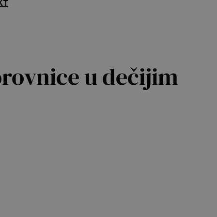
KT
orovnice u dečijim