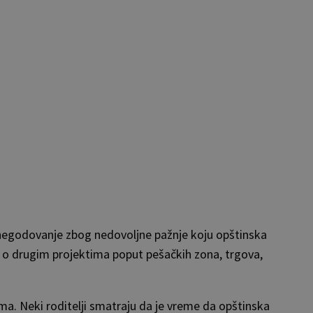
li negodovanje zbog nedovoljne pažnje koju opštinska
ne o drugim projektima poput pešačkih zona, trgova,
ima. Neki roditelji smatraju da je vreme da opštinska