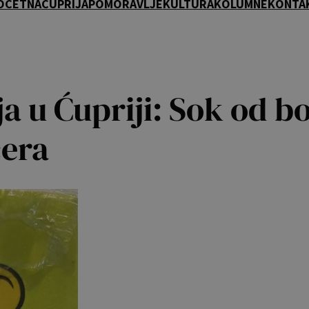
OČETNA
ĆUPRIJA
POMORAVLJE
KULTURA
KOLUMNE
KONTA
ja u Ćupriji: Sok od b
ćera