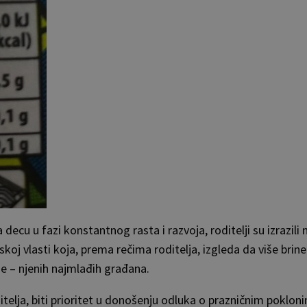
decu u fazi konstantnog rasta i razvoja, roditelji su izrazi
skoj vlasti koja, prema rečima roditelja, izgleda da više bri
e – njenih najmlađih građana.
ditelja, biti prioritet u donošenju odluka o prazničnim poklon