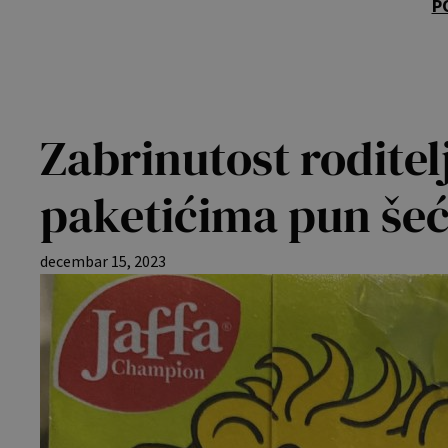
P
Zabrinutost roditel
paketićima pun še
decembar 15, 2023