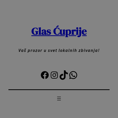
Skoči
na
sadržaj
Glas Ćuprije
Vaš prozor u svet lokalnih zbivanja!
Facebook
Instagram
TikTok
Viber